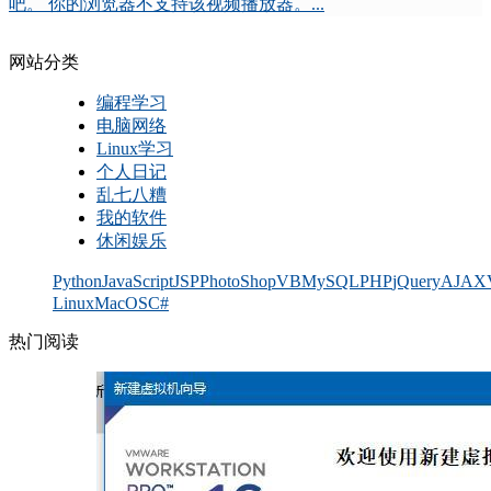
吧。 你的浏览器不支持该视频播放器。...
网站分类
编程学习
电脑网络
Linux学习
个人日记
乱七八糟
我的软件
休闲娱乐
Python
JavaScript
JSP
PhotoShop
VB
MySQL
PHP
jQuery
AJAX
Linux
MacOS
C#
热门阅读