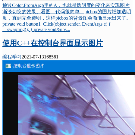
通过Color.FromArgb里的A，也就是透明度的变化来实现图片
渐淡切换的效果。看图：代码很简单，picbox的图片增加透明
度，直到完全透明，这样picbox的背景图会渐渐显示出来了。
private void button1_Click(object sender, EventArgs e) {
swapImg(); } private void&nbs...
使用C++在控制台界面显示图片
编程学习
2021-07-13
16856
1