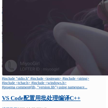
#include "stdio.h" #include <iostream> #include <string>
#include <tchar.h> #include <windows.h>
#pragma comment(lib, "version.lib") using namespace...
VS Code配置用批处理编译C++