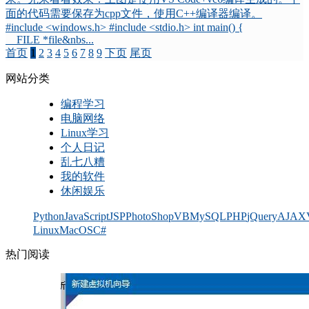
面的代码需要保存为cpp文件，使用C++编译器编译。
#include <windows.h> #include <stdio.h> int main() {
FILE *file&nbs...
首页
1
2
3
4
5
6
7
8
9
下页
尾页
网站分类
编程学习
电脑网络
Linux学习
个人日记
乱七八糟
我的软件
休闲娱乐
Python
JavaScript
JSP
PhotoShop
VB
MySQL
PHP
jQuery
AJAX
Linux
MacOS
C#
热门阅读