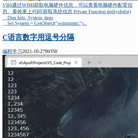
VB6通过WIMI获取电脑硬件信息，可以查看电脑硬件配置信
息。看效果上代码'获取系统信息 Private Function getSysInfo()
Dim Info, System, item
Set System = GetObject("winmgmts:")...
C语言数字用逗号分隔
编程学习
2021-10-27
9935
0