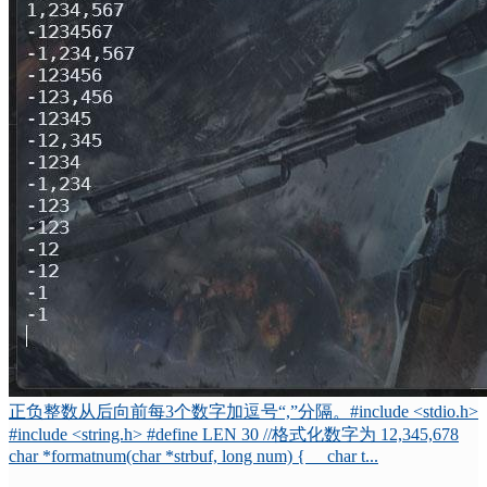
正负整数从后向前每3个数字加逗号“,”分隔。#include <stdio.h>
#include <string.h> #define LEN 30 //格式化数字为 12,345,678
char *formatnum(char *strbuf, long num) { char t...