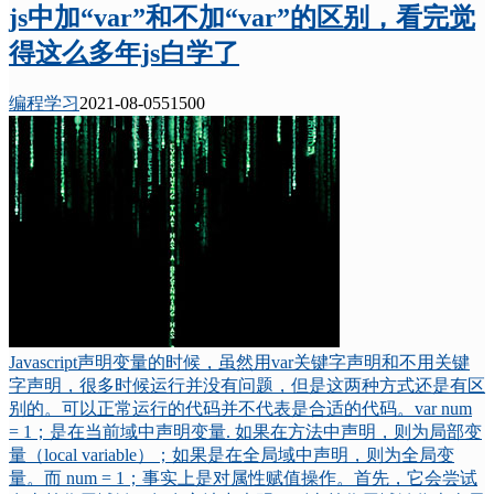
js中加“var”和不加“var”的区别，看完觉
得这么多年js白学了
编程学习
2021-08-05
5150
0
Javascript声明变量的时候，虽然用var关键字声明和不用关键
字声明，很多时候运行并没有问题，但是这两种方式还是有区
别的。可以正常运行的代码并不代表是合适的代码。var num
= 1；是在当前域中声明变量. 如果在方法中声明，则为局部变
量（local variable）；如果是在全局域中声明，则为全局变
量。而 num = 1；事实上是对属性赋值操作。首先，它会尝试