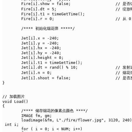
	Fire[i].show = false;			// 是否绽放

	Fire[i].dt = 5;				// 绽放时间间隔

	Fire[i].t1 = timeGetTime();

	Fire[i].r = 0;				// 从 0 开始绽放

	/**** 初始化烟花弹 *****/

	Jet[i].x = -240;				// 烟花弹左上角坐标

	Jet[i].y = -240;

	Jet[i].hx = -240;				// 烟花弹发射最高点坐标

	Jet[i].hy = -240;

	Jet[i].height = 0;				// 发射高度

	Jet[i].t1 = timeGetTime();

	Jet[i].dt = rand() % 10;		// 发射速度时间间隔

	Jet[i].n = 0;				// 烟花弹闪烁图片下标

	Jet[i].shoot = false;			// 是否发射

}

// 加载图片

void Load()

{

	/**** 储存烟花的像素点颜色 ****/

	IMAGE fm, gm;

	loadimage(&fm, L"./fire/flower.jpg", 3120, 240);

 int i;

	for ( i = 0; i < NUM; i++)
