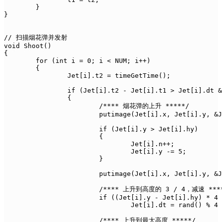
	}

}

// 扫描烟花弹并发射

void Shoot()

{

	for (int i = 0; i < NUM; i++)

	{

		Jet[i].t2 = timeGetTime();

		if (Jet[i].t2 - Jet[i].t1 > Jet[i].dt && Jet[i].shoot == true)

		{

			/**** 烟花弹的上升 *****/

			putimage(Jet[i].x, Jet[i].y, &Jet[i].img[Jet[i].n], SRCINVERT);

			if (Jet[i].y > Jet[i].hy)

			{

				Jet[i].n++;

				Jet[i].y -= 5;

			}

			putimage(Jet[i].x, Jet[i].y, &Jet[i].img[Jet[i].n], SRCINVERT);

			/**** 上升到高度的 3 / 4，减速 *****/

			if ((Jet[i].y - Jet[i].hy) * 4 < Jet[i].height)

				Jet[i].dt = rand() % 4 + 10;

			/**** 上升到最大高度 *****/
