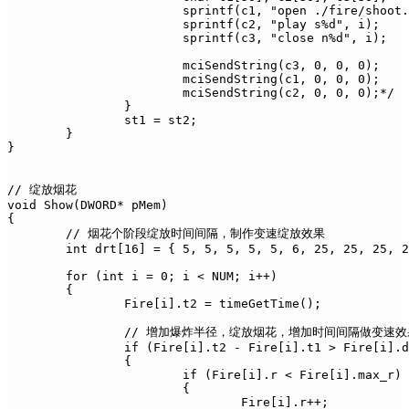
			sprintf(c1, "open ./fire/shoot.mp3 alias s%d", i);

			sprintf(c2, "play s%d", i);

			sprintf(c3, "close n%d", i);

			mciSendString(c3, 0, 0, 0);

			mciSendString(c1, 0, 0, 0);

			mciSendString(c2, 0, 0, 0);*/

		}

		st1 = st2;

	}

}

// 绽放烟花

void Show(DWORD* pMem)

{

	// 烟花个阶段绽放时间间隔，制作变速绽放效果

	int drt[16] = { 5, 5, 5, 5, 5, 6, 25, 25, 25, 25, 55, 55, 55, 55, 55 };

	for (int i = 0; i < NUM; i++)

	{

		Fire[i].t2 = timeGetTime();

		// 增加爆炸半径，绽放烟花，增加时间间隔做变速效果

		if (Fire[i].t2 - Fire[i].t1 > Fire[i].dt && Fire[i].show == true)

		{

			if (Fire[i].r < Fire[i].max_r)

			{

				Fire[i].r++;
