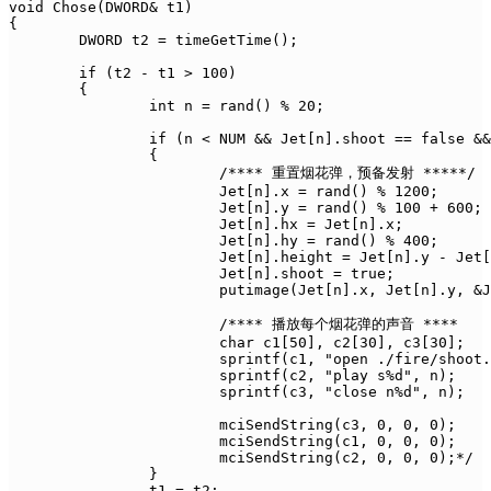
void Chose(DWORD& t1)

{

	DWORD t2 = timeGetTime();

	if (t2 - t1 > 100)

	{

		int n = rand() % 20;

		if (n < NUM && Jet[n].shoot == false && Fire[n].show == false)

		{

			/**** 重置烟花弹，预备发射 *****/

			Jet[n].x = rand() % 1200;

			Jet[n].y = rand() % 100 + 600;

			Jet[n].hx = Jet[n].x;

			Jet[n].hy = rand() % 400;

			Jet[n].height = Jet[n].y - Jet[n].hy;

			Jet[n].shoot = true;

			putimage(Jet[n].x, Jet[n].y, &Jet[n].img[Jet[n].n], SRCINVERT);

			/**** 播放每个烟花弹的声音 ****

			char c1[50], c2[30], c3[30];

			sprintf(c1, "open ./fire/shoot.mp3 alias s%d", n);

			sprintf(c2, "play s%d", n);

			sprintf(c3, "close n%d", n);

			mciSendString(c3, 0, 0, 0);

			mciSendString(c1, 0, 0, 0);

			mciSendString(c2, 0, 0, 0);*/

		}

		t1 = t2;
