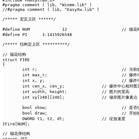
#include <Mmsystem.h>		

#pragma comment ( lib, "Winmm.lib" )

//#pragma comment ( lib, "EasyXw.lib" )

/***** 宏定义区 ******/

#define NUM		12			// 烟花种类数量宏定义

#define PI      3.1415926548

/***** 结构定义区 **********/

// 烟花结构

struct FIRE

{

	int r;					// 当前爆炸半径

	int max_r;				// 爆炸中心距离边缘最大半径

	int x, y;				// 爆炸中心在窗口的坐标

	int cen_x, cen_y;		// 爆炸中心相对图片左上角的坐标

	int width, height;		// 图片的宽高

	int xy[240][240];		// 储存图片像素点

	bool show;				// 是否绽放

	bool draw;				// 开始输出像素点

	DWORD t1, t2, dt;		// 绽放速度

}Fire[NUM];

// 烟花弹结构

struct JET
