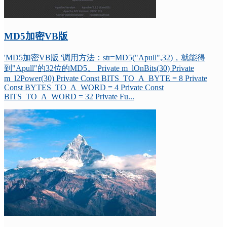
MD5加密VB版
'MD5加密VB版 '调用方法：str=MD5("Apull",32)，就能得
到"Apull"的32位的MD5。 Private m_lOnBits(30) Private
m_l2Power(30) Private Const BITS_TO_A_BYTE = 8 Private
Const BYTES_TO_A_WORD = 4 Private Const
BITS_TO_A_WORD = 32 Private Fu...