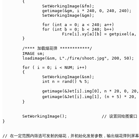
	{

		SetWorkingImage(&fm);

		getimage(&gm, i * 240, 0, 240, 240);

		SetWorkingImage(&gm);

		for (int a = 0; a < 240; a++)

		for (int b = 0; b < 240; b++)

			Fire[i].xy[a][b] = getpixel(a, b);

	}

	/**** 加载烟花弹 ************/

	IMAGE sm;

	loadimage(&sm, L"./fire/shoot.jpg", 200, 50);

	for ( i = 0; i < NUM; i++)

	{

		SetWorkingImage(&sm);

		int n = rand() % 5;

		getimage(&Jet[i].img[0], n * 20, 0, 20, 50);			// 暗

		getimage(&Jet[i].img[1], (n + 5) * 20, 0, 20, 50);		// 亮

	}

	SetWorkingImage();		// 设置回绘图窗口

}

// 在一定范围内筛选可发射的烟花，并初始化发射参数，输出烟花弹到屏幕