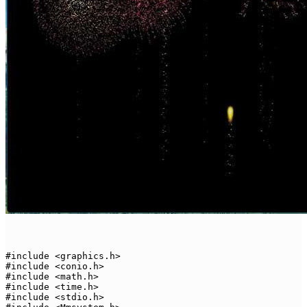
#include <graphics.h>

#include <conio.h>

#include <math.h>

#include <time.h>

#include <stdio.h>
