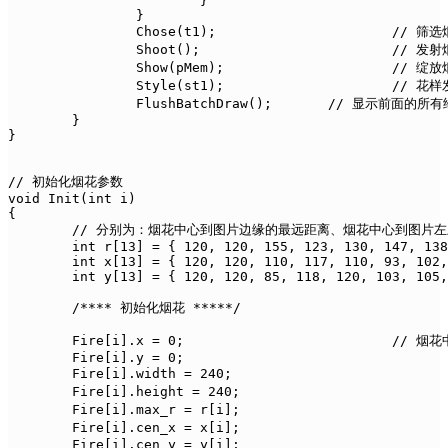
			}

		}

		Chose(t1);			// 筛选烟花

		Shoot();			// 发射烟花

		Show(pMem);			// 绽放烟花

		Style(st1);			// 花样发射

		FlushBatchDraw();	// 显示前面的所有绘图操作

	}

}

// 初始化烟花参数

void Init(int i)

{

	// 分别为：烟花中心到图片边缘的最远距离、烟花中心到图片左上角的距离 (x、y) 两个分量

	int r[13] = { 120, 120, 155, 123, 130, 147, 138, 138, 130, 135, 140, 132, 155 };

	int x[13] = { 120, 120, 110, 117, 110, 93, 102, 102, 110, 105, 100, 108, 110 };

	int y[13] = { 120, 120, 85, 118, 120, 103, 105, 110, 110, 120, 120, 104, 85 };

	/**** 初始化烟花 *****/

	Fire[i].x = 0;				// 烟花中心坐标

	Fire[i].y = 0;

	Fire[i].width = 240;				// 图片宽

	Fire[i].height = 240;				// 图片高

	Fire[i].max_r = r[i];				// 最大半径

	Fire[i].cen_x = x[i];				// 中心距左上角距离

	Fire[i].cen_y = y[i];
