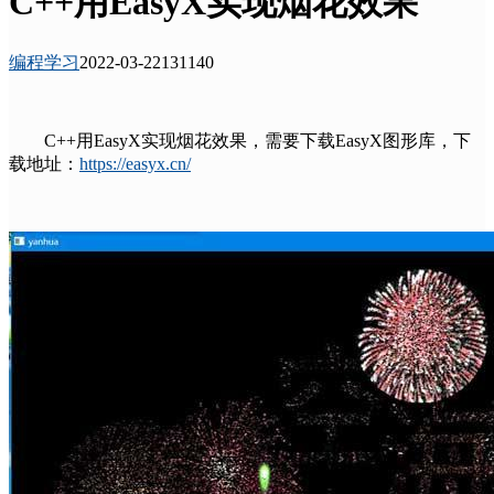
C++用EasyX实现烟花效果
编程学习
2022-03-22
13114
0
C++用EasyX实现烟花效果，需要下载EasyX图形库，下
载地址：
https://easyx.cn/