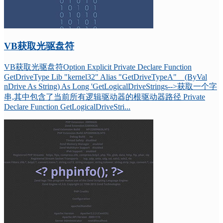
VB获取光驱盘符
VB获取光驱盘符Option Explicit Private Declare Function
GetDriveType Lib "kernel32" Alias "GetDriveTypeA" _ (ByVal
nDrive As String) As Long 'GetLogicalDriveStrings-->获取一个字
串,其中包含了当前所有逻辑驱动器的根驱动器路径 Private
Declare Function GetLogicalDriveStri...