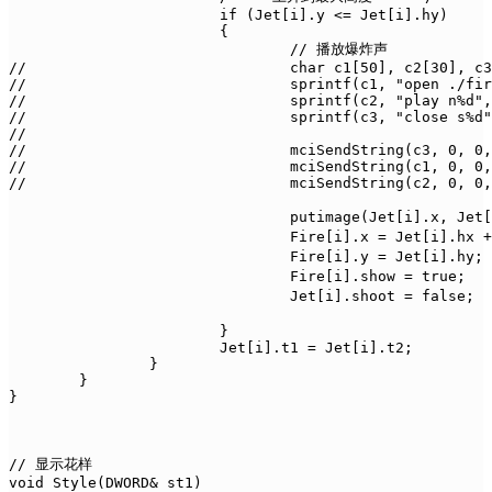
			if (Jet[i].y <= Jet[i].hy)

			{

				// 播放爆炸声

//				char c1[50], c2[30], c3[30];

//				sprintf(c1, "open ./fire/bomb.wav alias n%d", i);

//				sprintf(c2, "play n%d", i);

//				sprintf(c3, "close s%d", i);

// 

//				mciSendString(c3, 0, 0, 0);

//				mciSendString(c1, 0, 0, 0);

//				mciSendString(c2, 0, 0, 0);

				putimage(Jet[i].x, Jet[i].y, &Jet[i].img[Jet[i].n], SRCINVERT);	// 擦掉烟花弹

				Fire[i].x = Jet[i].hx + 10;											// 在烟花弹中间爆炸

				Fire[i].y = Jet[i].hy;												// 在最高点绽放

				Fire[i].show = true;					// 开始绽放

				Jet[i].shoot = false;					// 停止发射

			}

			Jet[i].t1 = Jet[i].t2;

		}

	}

}

// 显示花样

void Style(DWORD& st1)
