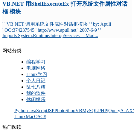
VB.NET 用ShellExecuteEx 打开系统文件属性对话
框 模块
' ' VB.NET 调用系统文件属性对话框模块 ' ' by: Apull
' QQ:374237545 ' http://www.apull.net ' 2007-6-9 ' '
Imports System.Runtime.InteropServices Mod...
网站分类
编程学习
电脑网络
Linux学习
个人日记
乱七八糟
我的软件
休闲娱乐
Python
JavaScript
JSP
PhotoShop
VB
MySQL
PHP
jQuery
AJAX
Linux
MacOS
C#
热门阅读