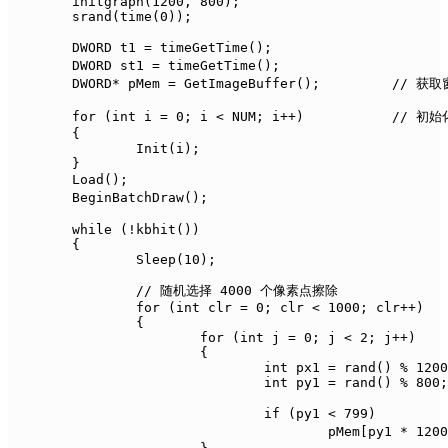
	initgraph(1200, 800);

	srand(time(0));

	DWORD t1 = timeGetTime();			// 筛选烟花计时

	DWORD st1 = timeGetTime();			// 播放花样计时

	DWORD* pMem = GetImageBuffer();		// 获取窗口显存指针

	for (int i = 0; i < NUM; i++)		// 初始化烟花

	{

		Init(i);

	}

	Load();								// 将烟花图片信息加载进相应结构中

	BeginBatchDraw();					// 开始批量绘图

	while (!kbhit())

	{

		Sleep(10);

		// 随机选择 4000 个像素点擦除

		for (int clr = 0; clr < 1000; clr++)

		{

			for (int j = 0; j < 2; j++)

			{

				int px1 = rand() % 1200;

				int py1 = rand() % 800;

				if (py1 < 799)				// 防止越界

					pMem[py1 * 1200 + px1] = pMem[py1 * 1200 + px1 + 1] = BLACK;	// 对显存赋值擦出像素点
