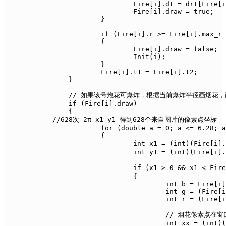
				Fire[i].dt = drt[Fire[i].r / 10];

				Fire[i].draw = true;

			}

			if (Fire[i].r >= Fire[i].max_r - 1)

			{

				Fire[i].draw = false;

				Init(i);

			}

			Fire[i].t1 = Fire[i].t2;

		}

		// 如果该号炮花可爆炸，根据当前爆炸半径画烟花，颜色值接近黑色的不输出。

		if (Fire[i].draw)

		{

            //628次 2π x1 y1 得到628个来自图片的像素点坐标

			for (double a = 0; a <= 6.28; a += 0.01)

			{

				int x1 = (int)(Fire[i].cen_x + Fire[i].r * cos(a));				// 相对于图片左上角的坐标

				int y1 = (int)(Fire[i].cen_y - Fire[i].r * sin(a));

				if (x1 > 0 && x1 < Fire[i].width && y1 > 0 && y1 < Fire[i].height)	// 只输出图片内的像素点

				{

					int b = Fire[i].xy[x1][y1] & 0xff;

					int g = (Fire[i].xy[x1][y1] >> 8) & 0xff;

					int r = (Fire[i].xy[x1][y1] >> 16);

					// 烟花像素点在窗口上的坐标

					int xx = (int)(Fire[i].x + Fire[i].r * cos(a));
