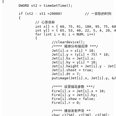
{

	DWORD st2 = timeGetTime();

	if (st2 - st1 >20000)		// 一首歌的时间

	{

		// 心形坐标

		int x[] = { 60, 75, 91, 100, 95, 75, 60, 45, 25, 15, 25, 41, 60 };

		int y[] = { 65, 53, 40, 22, 5, 4, 20, 4, 5, 22 ,40, 53, 65 };

		for (int i = 0; i < NUM; i++)

		{

			//cleardevice();

			/**** 规律分布烟花弹 ***/

			Jet[i].x = x[i] * 10;

			Jet[i].y = (y[i] + 75) * 10;

			Jet[i].hx = Jet[i].x;

			Jet[i].hy = y[i] * 10;

			Jet[i].height = Jet[i].y - Jet[i].hy;

			Jet[i].shoot = true;

			Jet[i].dt = 7;

			putimage(Jet[i].x, Jet[i].y, &Jet[i].img[Jet[i].n], SRCINVERT);	// 显示烟花弹

			/**** 设置烟花参数 ***/

			Fire[i].x = Jet[i].x + 10;

			Fire[i].y = Jet[i].hy;

			Fire[i].show = false;

			Fire[i].r = 0;

			/**** 播放发射声音 **

			char c1[50], c2[30], c3[30];
