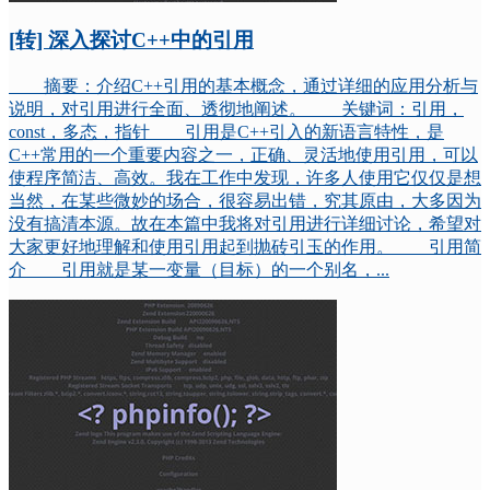
[转] 深入探讨C++中的引用
摘要：介绍C++引用的基本概念，通过详细的应用分析与
说明，对引用进行全面、透彻地阐述。 关键词：引用，
const，多态，指针 引用是C++引入的新语言特性，是
C++常用的一个重要内容之一，正确、灵活地使用引用，可以
使程序简洁、高效。我在工作中发现，许多人使用它仅仅是想
当然，在某些微妙的场合，很容易出错，究其原由，大多因为
没有搞清本源。故在本篇中我将对引用进行详细讨论，希望对
大家更好地理解和使用引用起到抛砖引玉的作用。 引用简
介 引用就是某一变量（目标）的一个别名，...