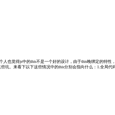
坑之一。 个人也觉得js中的this不是一个好的设计，由于this晚
来看下以下这些情况中的this分别会指向什么：1.全局代码中的this a