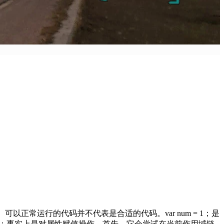
可以正常运行的代码并不代表是合适的代码。var num = 1；是
m = 1；事实上是对属性赋值操作。首先，它会尝试在当前作用域链