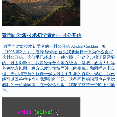
致面向对象技术初学者的一封公开信
致面向对象技术初学者的一封公开信 Alistair Cockburn 著
（1996 年2 月），袁峰 译介绍 首先我要解释一下为什么会写
这封公开信。这似乎已经成了一种习惯，但这个步骤还是需要
的。过去6 年中， 我曾经无数次地在饭店、酒吧、旅店大厅等
各种地方以同一种方式度过愉快而漫长的夜晚：和同样追求真
理、光明和智慧的伙伴一起探讨面向对象的真谛。现在，我已
经可以回答很多当年我遇到的问题。这些同样的问题也在困扰
着我的一位新同事，在一家饭店里，我花了整整一个晚上和他
讨...