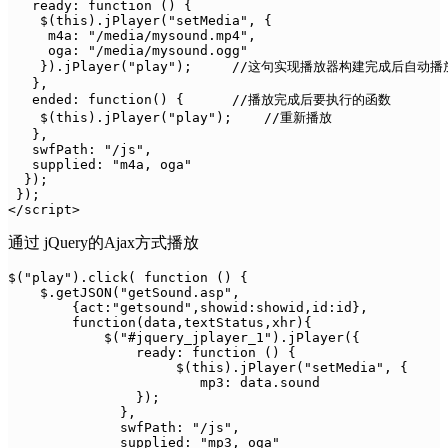
   ready: function () {

    $(this).jPlayer("setMedia", {

     m4a: "/media/mysound.mp4",

     oga: "/media/mysound.ogg"

    }).jPlayer("play");     //这句实现播放器构建完成后自动播放
   },

   ended: function() {      //播放完成后要执行的函数

    $(this).jPlayer("play");    //重新播放

   },

   swfPath: "/js",

   supplied: "m4a, oga"

  });

 });

</script>
通过 jQuery的Ajax方式播放
$("play").click( function () {

    $.getJSON("getSound.asp", 

        {act:"getsound",showid:showid,id:id},

        function(data,textStatus,xhr){              

            $("#jquery_jplayer_1").jPlayer({

                ready: function () {                   
                     $(this).jPlayer("setMedia", {   

                        mp3: data.sound

                });

              },

              swfPath: "/js",

              supplied: "mp3, oga"
