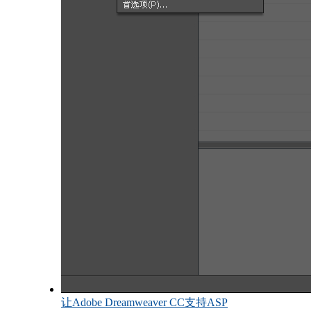
让Adobe Dreamweaver CC支持ASP