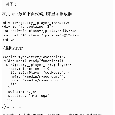
例子：
在页面中添加下面代码用来显示播放器
<div id="jquery_jplayer_1"></div>

<div id="jp_container_1">

 <a href="#" class="jp-play">播放</a>

 <a href="#" class="jp-pause">暂停</a>

</div>
创建jPlayer
<script type="text/javascript">

 $(document).ready(function(){

  $("#jquery_jplayer_1").jPlayer({

   ready: function () {

    $(this).jPlayer("setMedia", {

     m4a: "/media/mysound.mp4",

     oga: "/media/mysound.ogg"

    });

   },

   swfPath: "/js",

   supplied: "m4a, oga"

  });

 });

</script>