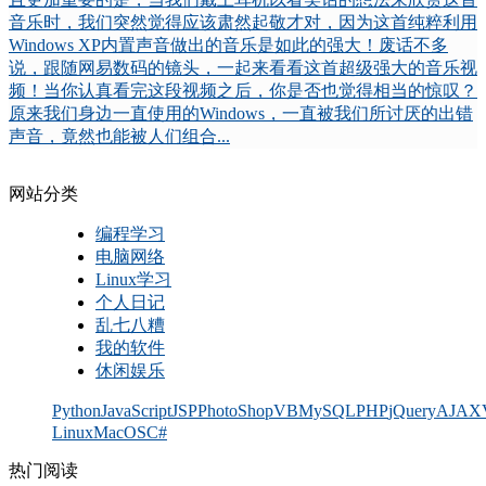
音乐时，我们突然觉得应该肃然起敬才对，因为这首纯粹利用
Windows XP内置声音做出的音乐是如此的强大！废话不多
说，跟随网易数码的镜头，一起来看看这首超级强大的音乐视
频！当你认真看完这段视频之后，你是否也觉得相当的惊叹？
原来我们身边一直使用的Windows，一直被我们所讨厌的出错
声音，竟然也能被人们组合...
网站分类
编程学习
电脑网络
Linux学习
个人日记
乱七八糟
我的软件
休闲娱乐
Python
JavaScript
JSP
PhotoShop
VB
MySQL
PHP
jQuery
AJAX
Linux
MacOS
C#
热门阅读