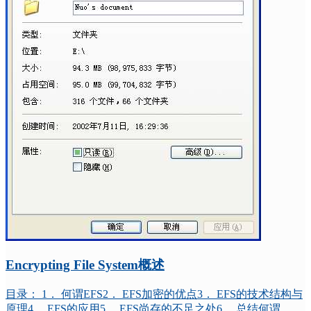
Encrypting File System概述
目录： 1． 何谓EFS2． EFS加密的优点3． EFS的技术结构与
原理4． EFS的应用5． EFS尚存的不足之处6． 总结何谓