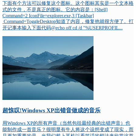
下面有个方法可以修复这个图标。这个图标其实是一个文本格
式的文件，不是真正的图标。它的内容是：[Shell]
Command=2 IconFile=explorer.exe,3 [Taskbar]
Command=ToggleDesktop知道了内容，修复他就很方便了。打
开记事本输入下面代码@echo off cd /d "%USERPROFIL...
超惊叹!Windows XP出错音做成的音乐
用Windows XP的所有声音（当然包括最经典的出错声音）也
能制作成一首音乐？很明显有牛人将这个设想变成了现实，而
且更加重要的是，当我们戴上耳机以看笑话的想法来欣赏这首