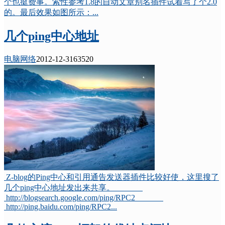
个也挺费事。索性参考1.8的自动文章别名插件试着写了个2.0
的。最后效果如图所示：...
几个ping中心地址
电脑网络
2012-12-31
6352
0
Z-blog的Ping中心和引用通告发送器插件比较好使，这里搜了
几个ping中心地址发出来共享。
http://blogsearch.google.com/ping/RPC2
http://ping.baidu.com/ping/RPC2...