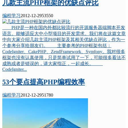
几款主流PHP框架的优缺点评比
编程学习
2012-12-29
5355
0
PHP是一种在国内外都比较流行的开源服务器端脚本开发
语言。能够适应大中小型项目的开发需求。我们将在这篇文章
中向大家介绍几款主流PHP框架及其相关优缺点评比，作为一
个参考分享给朋友们。 主要参考的PHP框架包括：
CodeIgniter、CakePHP、ZendFramework、Symfony。我对很多
框架也没有认真使用，只是简单试用了一下，可能很多看法不
成熟或者是错误的，请大家指正，一起成长。
CodeIgniter...
53个要点提高PHP编程效率
编程学习
2012-12-29
5178
0