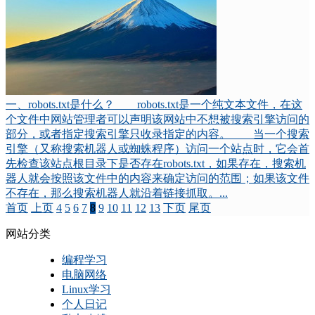
一、robots.txt是什么？ robots.txt是一个纯文本文件，在这
个文件中网站管理者可以声明该网站中不想被搜索引擎访问的
部分，或者指定搜索引擎只收录指定的内容。 当一个搜索
引擎（又称搜索机器人或蜘蛛程序）访问一个站点时，它会首
先检查该站点根目录下是否存在robots.txt，如果存在，搜索机
器人就会按照该文件中的内容来确定访问的范围；如果该文件
不存在，那么搜索机器人就沿着链接抓取。...
首页
上页
4
5
6
7
8
9
10
11
12
13
下页
尾页
网站分类
编程学习
电脑网络
Linux学习
个人日记