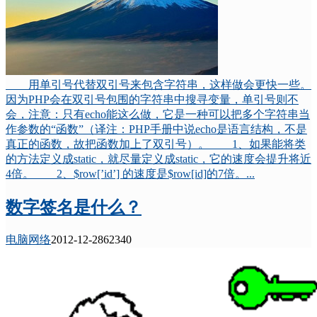
用单引号代替双引号来包含字符串，这样做会更快一些。
因为PHP会在双引号包围的字符串中搜寻变量，单引号则不
会，注意：只有echo能这么做，它是一种可以把多个字符串当
作参数的“函数”（译注：PHP手册中说echo是语言结构，不是
真正的函数，故把函数加上了双引号）。 1、如果能将类
的方法定义成static，就尽量定义成static，它的速度会提升将近
4倍。 2、$row[’id’] 的速度是$row[id]的7倍。...
数字签名是什么？
电脑网络
2012-12-28
6234
0