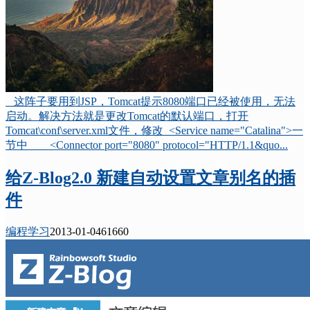
这阵子要用到JSP，Tomcat提示8080端口已经被使用，无法
启动。解决方法就是更改Tomcat的默认端口，打开
Tomcat\conf\server.xml文件，修改 <Service name="Catalina">一
节中 <Connector port="8080" protocol="HTTP/1.1&quo...
给Z-Blog2.0 新建自动设置文章别名的插
件
编程学习
2013-01-04
6166
0