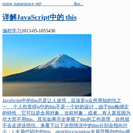
using namespace std; &n...
详解JavaScript中的 this
编程学习
2013-05-10
5543
0
JavaScript中的this总是让人迷惑，应该是js众所周知的坑之
一。 个人也觉得js中的this不是一个好的设计，由于this晚绑定
的特性，它可以是全局对象，当前对象，或者…有人甚至因为
坑大而不用this。其实如果完全掌握了this的工作原理，自然就
不会走进这些坑。来看下以下这些情况中的this分别会指向什
么：1.全局代码中的this alert(this)//window全局范围内的this将