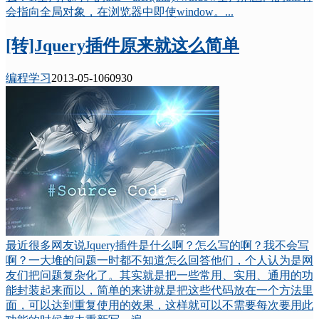
会指向全局对象，在浏览器中即使window。...
[转]Jquery插件原来就这么简单
编程学习
2013-05-10
6093
0
最近很多网友说Jquery插件是什么啊？怎么写的啊？我不会写
啊？一大堆的问题一时都不知道怎么回答他们，个人认为是网
友们把问题复杂化了。其实就是把一些常用、实用、通用的功
能封装起来而以，简单的来讲就是把这些代码放在一个方法里
面，可以达到重复使用的效果，这样就可以不需要每次要用此