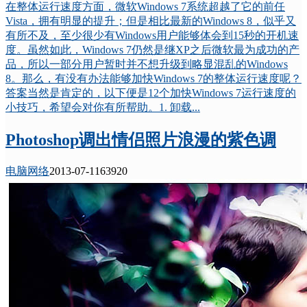
在整体运行速度方面，微软Windows 7系统超越了它的前任
Vista，拥有明显的提升；但是相比最新的Windows 8，似乎又
有所不及，至少很少有Windows用户能够体会到15秒的开机速
度。虽然如此，Windows 7仍然是继XP之后微软最为成功的产
品，所以一部分用户暂时并不想升级到略显混乱的Windows
8。那么，有没有办法能够加快Windows 7的整体运行速度呢？
答案当然是肯定的，以下便是12个加快Windows 7运行速度的
小技巧，希望会对你有所帮助。1. 卸载...
Photoshop调出情侣照片浪漫的紫色调
电脑网络
2013-07-11
6392
0