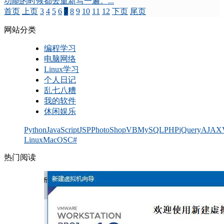
功能的时候都去重新写一遍。...
首页
上页
3
4
5
6
7
8
9
10
11
12
下页
尾页
网站分类
编程学习
电脑网络
Linux学习
个人日记
乱七八糟
我的软件
休闲娱乐
Python
JavaScript
JSP
PhotoShop
VB
MySQL
PHP
jQuery
AJAX
Linux
MacOS
C#
热门阅读