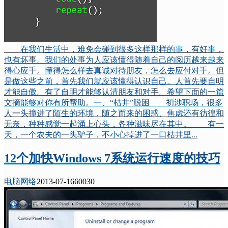
在我们生活中，难免会碰到很多这样那样的事，有好事，
也有坏事。我们的处事为人应该懂得随着自己的阅历越来越来
得心应手。懂得怎么样去真诚对待朋友，怎么去应付对手。但
是做这些之前，首先我们就应该懂得认识自己。人首先要自明
才能自傲。有了自明才能够认清朋友和对手。希望下面的一篇
文摘能够对你有所帮助。一、“枯井”脱困 初涉职场，很多
人一头撞进了陌生的环境，随之而来的困惑、焦虑还有彷徨和
无奈，种种感觉一起涌上心头，各种滋味尽在其中。 有一
天，一个农夫的一头驴子，不小心掉进了一口枯井里...
12个加快Windows 7系统运行速度的技巧
电脑网络
2013-07-16
6003
0