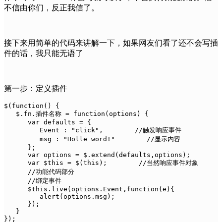
不信由你们，反正我信了。
接下来用简单的代码来讲解一下，如果网友们看了还不会写插
件的话，我只能无语了
第一步：定义插件
$(function() {

   $.fn.插件名称 = function(options) {

      var defaults = {

         Event : "click",        //触发响应事件

         msg : "Holle word!"        //显示内容

      };

      var options = $.extend(defaults,options);

      var $this = $(this);        //当然响应事件对象

      //功能代码部分

      //绑定事件

      $this.live(options.Event,function(e){

         alert(options.msg);

      });

   }

});