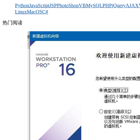
Python
JavaScript
JSP
PhotoShop
VB
MySQL
PHP
jQuery
AJAX
Linux
MacOS
C#
热门阅读