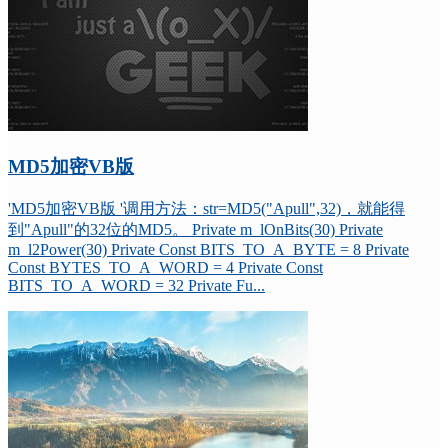
MD5加密VB版
'MD5加密VB版 '调用方法：str=MD5("Apull",32)，就能得
到"Apull"的32位的MD5。 Private m_lOnBits(30) Private
m_l2Power(30) Private Const BITS_TO_A_BYTE = 8 Private
Const BYTES_TO_A_WORD = 4 Private Const
BITS_TO_A_WORD = 32 Private Fu...