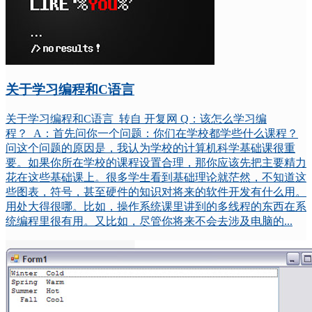
关于学习编程和C语言
关于学习编程和C语言 转自 开复网 Q：该怎么学习编
程？ A：首先问你一个问题：你们在学校都学些什么课程？
问这个问题的原因是，我认为学校的计算机科学基础课很重
要。如果你所在学校的课程设置合理，那你应该先把主要精力
花在这些基础课上。很多学生看到基础理论就茫然，不知道这
些图表，符号，甚至硬件的知识对将来的软件开发有什么用。
用处大得很哪。比如，操作系统课里讲到的多线程的东西在系
统编程里很有用。又比如，尽管你将来不会去涉及电脑的...