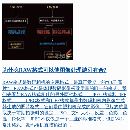
为什么RAW格式可以使图像处理游刃有余?
RAW格式是数码相机的专用格式，是真正意义上的“电子底
片”。RAW格式也是体现数码影像极致质量的唯一的格式。我
们先看与RAW格式相伴的另外两种格式——JPEG格式和TIFF
格式。 JPEG格式和TIFF格式都是由数码相机内影像生成
器生成的照片格式，它们是由照相机完成的影像。照片的质量
取决于前期拍摄时的设定， ISO、文件大小、反差、色彩、色
温、锐化等。JPEG不仅仅是一个工业的标准格式，也是Web
常用格式。数码相机直接输出的...