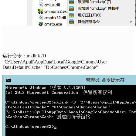
运行命令：mklink /D
"C:\Users\Apull\AppData\Local\Google\Chrome\User
Data\Default\Cache" "D:\Caches\Chrome\Cache"