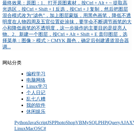
最终效果：原图：1、打开原图素材，按Ctrl + Alt + ~ 提取高
光选区，按Ctrl + Shift + I 反选，按Ctrl + J 复制，然后把图层
混合模式改为“滤色”，加上图层蒙版，用黑色画笔，降低不透
明度在人物四周及五官位置处涂抹，要学会不断调节画笔的大
小和降低画笔的不透明度，这一步操作的主要目的是提亮人
物。2、新建一个图层，按Ctrl + Alt + Shift + E 盖印图层，选
择菜单：图像 > 模式 > CMYK 颜色，确定后创建通道混合器
调...
网站分类
编程学习
电脑网络
Linux学习
个人日记
乱七八糟
我的软件
休闲娱乐
Python
JavaScript
JSP
PhotoShop
VB
MySQL
PHP
jQuery
AJAX
Linux
MacOS
C#