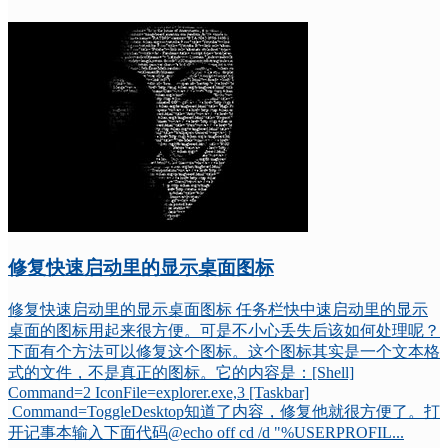
修复快速启动里的显示桌面图标
修复快速启动里的显示桌面图标 任务栏快中速启动里的显示
桌面的图标用起来很方便。可是不小心丢失后该如何处理呢？
下面有个方法可以修复这个图标。这个图标其实是一个文本格
式的文件，不是真正的图标。它的内容是：[Shell]
Command=2 IconFile=explorer.exe,3 [Taskbar]
Command=ToggleDesktop知道了内容，修复他就很方便了。打
开记事本输入下面代码@echo off cd /d "%USERPROFIL...