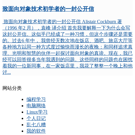
致面向对象技术初学者的一封公开信
致面向对象技术初学者的一封公开信 Alistair Cockburn 著
（1996 年2 月），袁峰 译介绍 首先我要解释一下为什么会写
这封公开信。这似乎已经成了一种习惯，但这个步骤还是需要
的。过去6 年中， 我曾经无数次地在饭店、酒吧、旅店大厅等
各种地方以同一种方式度过愉快而漫长的夜晚：和同样追求真
理、光明和智慧的伙伴一起探讨面向对象的真谛。现在，我已
经可以回答很多当年我遇到的问题。这些同样的问题也在困扰
着我的一位新同事，在一家饭店里，我花了整整一个晚上和他
讨...
网站分类
编程学习
电脑网络
Linux学习
个人日记
乱七八糟
我的软件