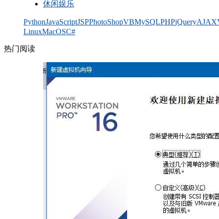
休闲娱乐
Python
JavaScript
JSP
PhotoShop
VB
MySQL
PHP
jQuery
AJAX
Linux
MacOS
C#
热门阅读