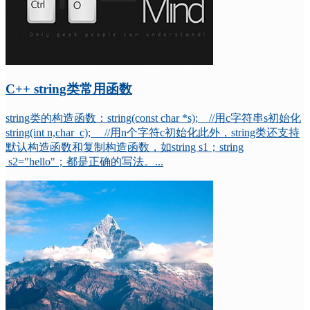
C++ string类常用函数
string类的构造函数：string(const char *s); //用c字符串s初始化
string(int n,char c); //用n个字符c初始化此外，string类还支持
默认构造函数和复制构造函数，如string s1；string
s2="hello"；都是正确的写法。...